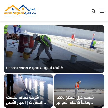
Searc
M
for
كشف تسربات المياه 0533819888
شركة عزل اسطح بجدة
شركة صيانة لكشف
وداعاً لارتفاع الفواتير
التسربات | الخيار الأمثل