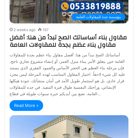
مؤسسة جدة للمقاولات العامة
2 weeks ago
167
مقاول بناء أساساتك الصح تبدأ من هنا: أفضل
مقاول بناء عظم بجدة للمقاولات العامة
أساساتك الصح تبدأ من هنا: أفضل مقاول بناء عظم بجدة للمقاولات
العامة حين يتعلق الأمر ببناء منزل العمر، أو إنشاء مشروع تجاري ناجح،
فإن مرحلة بناء العظم هي الحجر الأساس والعمود الفقري الذي يستند
عليه كل شيء لاحقاً. اختيار المقاول المناسب لهذه المرحلة ليس مجرد
قرار عادي، بل هو استثمار طويل الأمد في أمان منشأتك، جودة هيكلها
الإنشائي، وراحتك النفسية طوال فترة التنفيذ. في جده للمقاولات
العامة، نضع بين أيديكم خبرة سنوات طويلة في قطاع…
Read More »