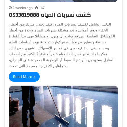
2 weeks ago
167
كشف تسربات المياه 0533819888
الدليل الشامل لكشف تسربات المياه: كيف تحمي منزلك من أخطار
الخفاء وتوفر أموالك؟ تُعد مشكلة تسربات المياه واحدة من أخطر
الكمشاكل الصامتة التي قد تواجه أي منزل أو منشأة؛ فهي تبدأ كقطرة
بسيطة وتتطور تدريجياً لتصبح كوارث هيكلية تهدد أساسات البناء،
وتتسبب في ارتفاع جنوني في فواتير الاستهلاك الشهري دون إنذار
مبكر. لماذا تُعتبر تسربات المياه خطراً حقيقياً؟ الكثير من أصحاب
المنازل يستهينون بالرشح البسيط أو الرطوبة المحدودة على الجدران،
متجاهلين الأضرار الجسيمة التي تحدث…
Read More »