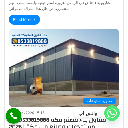
مشاريع بناء فنادق في الرياض ضرورة استراتيجية وليست مجرد خيار
استثماري. في ظل هذا الحراك العمراني…
Read More »
مقاول مستودعات
واتس اب
4 June، 2026
15
مقاول بناء مصنع مكة 0533819888 بناء
مستودعات مصانع في مكة | 2026