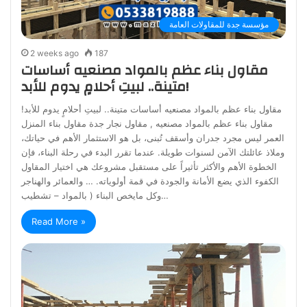
مؤسسة جدة للمقاولات العامة
2 weeks ago
187
مقاول بناء عظم بالمواد مصنعيه أساسات
متينة.. لبيتِ أحلامٍ يدوم للأبد!
مقاول بناء عظم بالمواد مصنعيه أساسات متينة.. لبيتِ أحلامٍ يدوم للأبد!
مقاول بناء عظم بالمواد مصنعيه , مقاول نجار جدة مقاول بناء المنزل
العمر ليس مجرد جدران وأسقف تُبنى، بل هو الاستثمار الأهم في حياتك،
وملاذ عائلتك الآمن لسنوات طويلة. عندما تقرر البدء في رحلة البناء، فإن
الخطوة الأهم والأكثر تأثيراً على مستقبل مشروعك هي اختيار المقاول
الكفوء الذي يضع الأمانة والجودة في قمة أولوياته. … والعمائر والهناجر
وكل مايخص البناء ( بالمواد – تشطيب…
Read More »