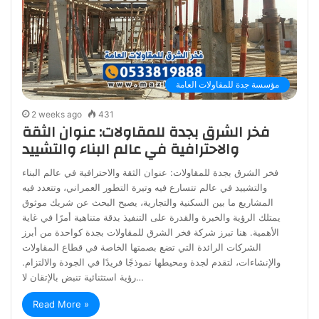
مؤسسة جدة للمقاولات العامة
2 weeks ago
431
فخر الشرق بجدة للمقاولات: عنوان الثقة
والاحترافية في عالم البناء والتشييد
فخر الشرق بجدة للمقاولات: عنوان الثقة والاحترافية في عالم البناء
والتشييد في عالم تتسارع فيه وتيرة التطور العمراني، وتتعدد فيه
المشاريع ما بين السكنية والتجارية، يصبح البحث عن شريك موثوق
يمتلك الرؤية والخبرة والقدرة على التنفيذ بدقة متناهية أمرًا في غاية
الأهمية. هنا تبرز شركة فخر الشرق للمقاولات بجدة كواحدة من أبرز
الشركات الرائدة التي تضع بصمتها الخاصة في قطاع المقاولات
والإنشاءات، لتقدم لجدة ومحيطها نموذجًا فريدًا في الجودة والالتزام.
رؤية استثنائية تنبض بالإتقان لا…
Read More »