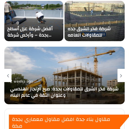
ومشاكل التسربات: الحل
لبيئتك الآمنة: مقال
الأمثل لعزل الأسطح بجدة
احترافي ترويجي لشركة
كشف تسربات المياه بجدة
شركة فخر الشرق جده
أفضل شركة عزل أسطح
للمقاولات العامه
بجدة – وأرخص شركة
عوازل
2 weeks ago
شركة فخر الشرق للمقاولات بجدة: صرح الإنجاز الهندسي
وعنوان الثقة في عالم البناء
مقاول بناء جدة افضل مقاول معماري بجدة
مكة