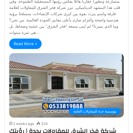
متسارعة وتطوراً عقارياً هائلاً يعكس رؤيتها المستقبلية الطموحة. وفي
قلب هذا المشهد الديناميكي، تبرز شركة فخر الشرق للمقاولات كعلامة
فارقة واسم يتردد بقوة بين كبرى شركات الإنشاءات، متسلحةً برؤية
هندسية واضحة والتزام صارم بأعلى معايير الجودة العالمية. من نحن؟
وما الذي يميزنا؟ لم تُبنى سمعة “فخر الشرق” بين عشية وضحاها، بل
هي ثمرة سنوات…
Read More »
مؤسسة جدة للمقاولات العامة
2 weeks ago
324
شركة فخر الشرق للمقاولات بجدة | رؤيتك