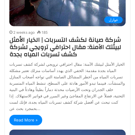
عوازل
2 weeks ago
185
شركة صيانة لكشف التسربات | الخيار الأمثل
لبيئتك الآمنة: مقال احترافي ترويجي لشركة
كشف تسربات المياه بجدة
الخيار الأمثل لبيئتك الآمنة: مقال احترافي ترويجي لشركة كشف تسربات
المياه بجدة مقدمة: الخفي الذي يهدد أساسات منزلك تعتبر مشكلة
تسربات المياه من أخطر المشاكل الصامتة التي تواجه أصحاب المنازل
والمنشآت. فبينما تبدو الأمور هادئة على السطح، تنشط المياه المتسربة
خلف الجدران وتحت الأرضيات محدثة دماراً بطيئاً وهادئاً في البنية
التحتية، فضلاً عن الارتفاع المفاجئ وغير المبرر في فواتير الاستهلاك. إذا
كنت تبحث عن أفضل شركة كشف تسربات المياه بجدة، فإنك لست
بحمجرد بحث عن…
Read More »