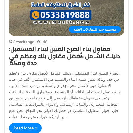
مؤسسة جدة للمقاولات العامة
2 weeks ago
148
مقاول بناء الصرح المتين لبناء المستقبل:
دليلك الشامل لأفضل مقاول بناء وعظم في
جدة ومكة
الصرح المتين لبناء المستقبل: دليلك الشامل لأفضل مقاول بناء وعظم
في جدة ومكة تعتبر عملية البناء والتشييد هي الاستثمار الأهم في حياة
الإنسان؛ فهي لا تمثل مجرد جدران وأسقف، بل هي الملاذ الآمن،
والمستقبل المستدام للعائلة، أو المشروع الاستثماري الناجح. وإذا كنت
ترغب في تحويل مخططك الهندسي إلى واقع ملموس يجمع بين
الفخامة المعمارية، والمتانة الإنشائية، والالتزام بالمواصفات القياسية،
فإن اختيار المقاول المناسب هو خطوتك الأولى نحو النجاح. نحن نضع
بين أيديكم خبرات متراوحة لسنوات…
Read More »