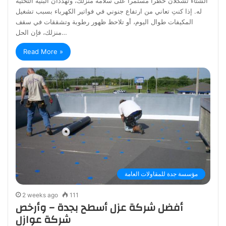
الشتاء تشكلان خطراً مستمراً على سلامة منزلك، وتهددان البنية التحتية
له. إذا كنتِ تعاني من ارتفاع جنوني في فواتير الكهرباء بسبب تشغيل
المكيفات طوال اليوم، أو تلاحظ ظهور رطوبة وتشققات في سقف
منزلك، فإن الحل…
Read More »
مؤسسة جدة للمقاولات العامة
2 weeks ago
111
أفضل شركة عزل أسطح بجدة – وأرخص
شركة عوازل