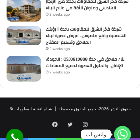
شركة فخر الشرق للمقاولات بجدة: صرح الإنجاز
الهندسي وعنوان الثقة في عالم البناء
2 weeks ago
شركة فخر الشرق للمقاولات بجدة | رؤيتك
الهندسية واقع ملموس.. عروض حصرية لبناء
الملاحق وتسليم المفتاح
2 weeks ago
بناء ملاحق في جدة 0533819888 : الجودة،
الإتقان، والحلول العصرية لجميع المساحات
2 weeks ago
© حقوق النشر 2026، جميع الحقوق محفوظة |
شيام لتقنية المعلومات
Facebook
Twitter
Instagram
واتس اب