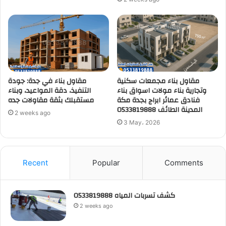
مقاول بناء مجمعات سكنية
مقاول بناء في جدة: جودة
وتجارية بناء مولات اسواق بناء
التنفيذ، دقة المواعيد، وبناء
فنادق عمائر ابراج بجدة مكة
مستقبلك بثقة مقاولات جده
المدينة الطائف 0533819888
2 weeks ago
3 May، 2026
Recent
Popular
Comments
كشف تسربات المياه 0533819888
2 weeks ago