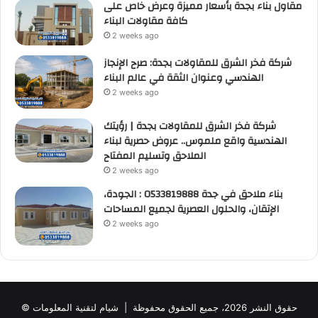
مقاول بناء بجدة بأسعار مميزة وعرض خاص على
كافة مقاولات البناء
2 weeks ago
شركة فخر الشرق للمقاولات بجدة: صرح الإنجاز
الهندسي وعنوان الثقة في عالم البناء
2 weeks ago
شركة فخر الشرق للمقاولات بجدة | رؤيتك
الهندسية واقع ملموس.. عروض حصرية لبناء
الملاحق وتسليم المفتاح
2 weeks ago
بناء ملاحق في جدة 0533819888 : الجودة،
الإتقان، والحلول العصرية لجميع المساحات
2 weeks ago
© حقوق النشر 2026، جميع الحقوق محفوظة |
شيام لتقنية المعلومات