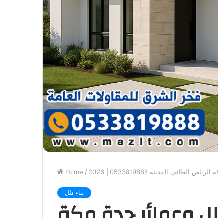
لطائف المدينة 0533819888 | 2026
/
Home
بناء فلل
لل وعمائر جدة مكة