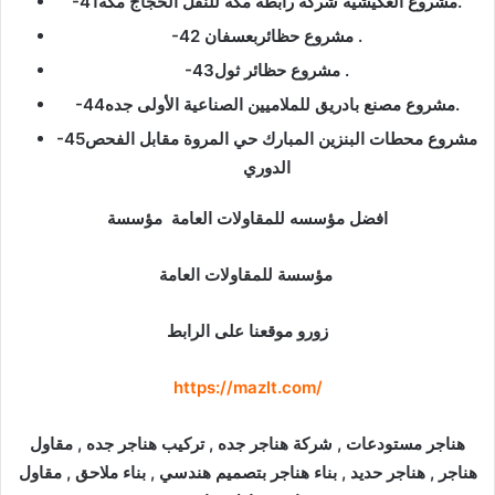
-41مشروع العكيشية شركة رابطة مكة للنقل الحجاج مكه.
-42 مشروع حظائربعسفان .
-43مشروع حظائر ثول .
-44مشروع مصنع بادريق للملاميين الصناعية الأولى جده.
-45مشروع محطات البنزين المبارك حي المروة مقابل الفحص
الدوري
افضل مؤسسه للمقاولات العامة مؤسسة
مؤسسة للمقاولات العامة
زورو موقعنا على الرابط
https://mazlt.com/
هناجر مستودعات , شركة هناجر جده , تركيب هناجر جده , مقاول
هناجر , هناجر حديد , بناء هناجر بتصميم هندسي , بناء ملاحق , مقاول