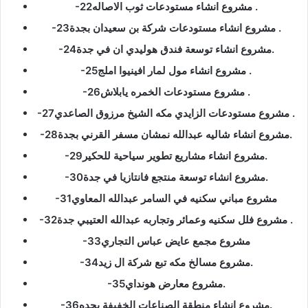
-22مشروع انشاء مستودعات ثوب الاصاله .
-23مشروع انشاء مستودعات شركة بن سعيدان بجدة .
-24مشروع انشاء توسعة فندق هوليدي ان في جدة.
-25مشروع انشاء مول لمار افينيوا املج .
-26مشروع مستودعات الخمره يابلاش .
-27مشروع مستودعات الزايدي مكه الشيخ مرزوق الصاعدي .
-28مشروع انشاء شاليه عبدالله نمشان مسفر القرني بجدة.
-29مشروع انشاء مشاريع تطوير سياحية للحكير.
-30مشروع انشاء توسعة منتجع فانتازيا في جدة.
-31مشروع مباني سكنيه في السامر عبدالله المعاوي
-32مشروع فلل سكنيه وعمائر وتجاربه عبدالله العتيبي جدة .
-33مشروع مجمع عايض عباس التجاري
-34مشروع مسالخ مكه تبع شركة ال زيد.
-35مشروع معارض هونداي.
-36مشروع انشاء منطقة الصناعات الخفيفة بجده.