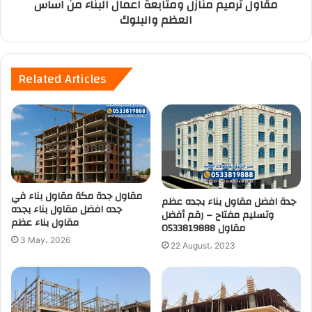
مقاول ترميم منازل ومتابعة اعمال البناء من اساس
العظم والبلوك
Related Articles
مقاول جدة مكة مقاول بناء في
جدة افضل مقاول بناء بجده عظم
جده افضل مقاول بناء بجده
وتسليم مفتاح – رقم أفضل
مقاول بناء عظم
مقاول 0533819888
3 May، 2026
22 August، 2023