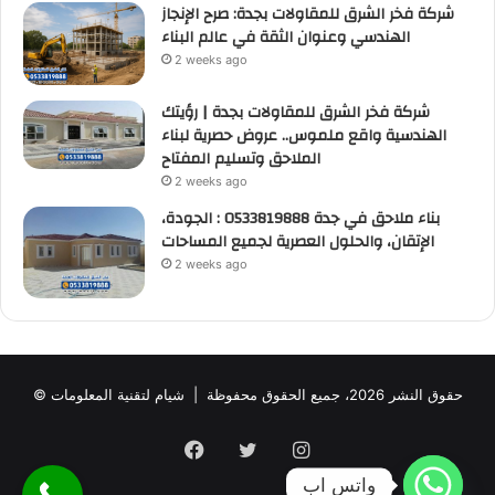
شركة فخر الشرق للمقاولات بجدة: صرح الإنجاز
الهندسي وعنوان الثقة في عالم البناء
2 weeks ago
شركة فخر الشرق للمقاولات بجدة | رؤيتك
الهندسية واقع ملموس.. عروض حصرية لبناء
الملاحق وتسليم المفتاح
2 weeks ago
بناء ملاحق في جدة 0533819888 : الجودة،
الإتقان، والحلول العصرية لجميع المساحات
2 weeks ago
© حقوق النشر 2026، جميع الحقوق محفوظة |
شيام لتقنية المعلومات
Facebook
Twitter
Instagram
واتس اب