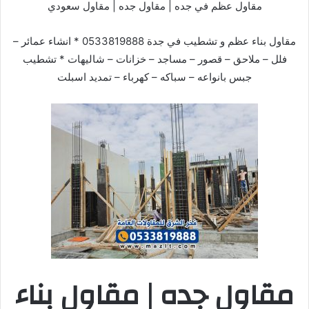
مقاول عظم في جده | مقاول جده | مقاول سعودي
مقاول بناء عظم و تشطيب في جدة 0533819888 * انشاء عمائر –
فلل – ملاحق – قصور – مساجد – خزانات – شاليهات * تشطيب
جبس بانواعه – سباكه – كهرباء – تمديد اسبلت
مقاول جده | مقاول بناء