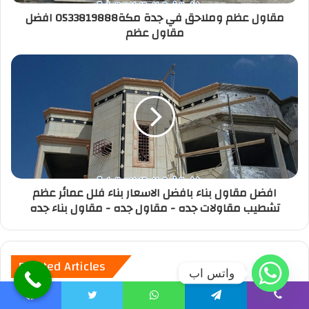
مقاول عظم وملاحق في جدة مكة0533819888 افضل
مقاول عظم
افضل مقاول بناء بافضل الاسعار بناء فلل عمائر عظم
تشطيب مقاولات جده - مقاول جده - مقاول بناء جده
Related Articles
واتس اب
Facebook
Twitter
WhatsApp
Telegram
Viber