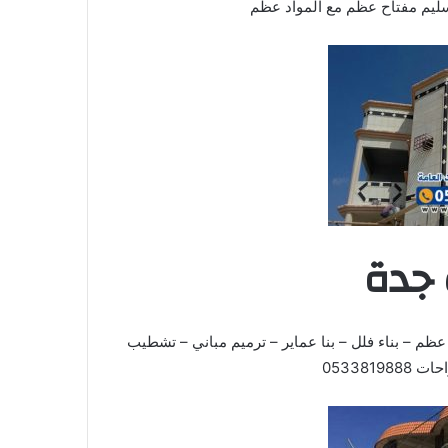
سليم مفتاح عظم مع المواد عظم
 جدة
عظم – بناء فلل – بنا عماير – ترميم مباني – تشطيب
0533819