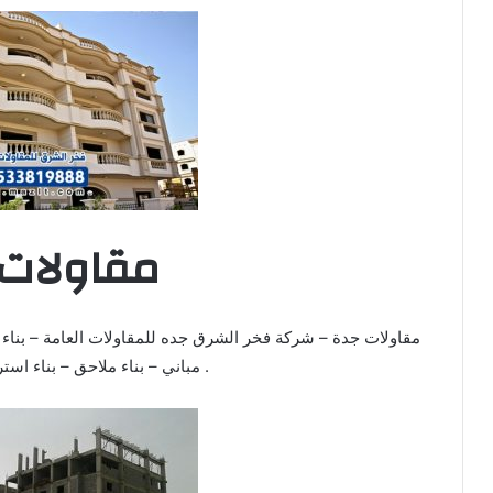
مقاولات
مقاولات جدة – شركة فخر الشرق جده للمقاولات العامة – بناء 
مباني – بناء ملاحق – بناء استراحات 0533819888 .