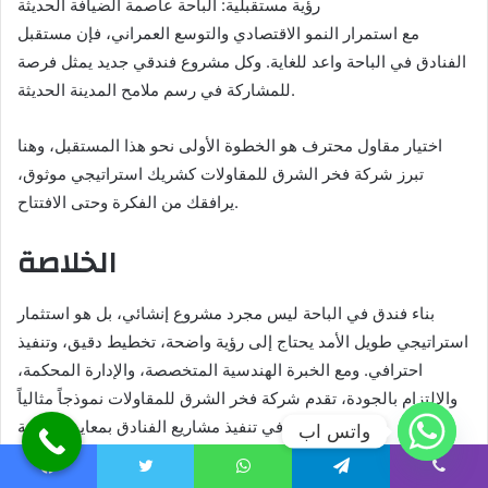
رؤية مستقبلية: الباحة عاصمة الضيافة الحديثة
مع استمرار النمو الاقتصادي والتوسع العمراني، فإن مستقبل
الفنادق في الباحة واعد للغاية. وكل مشروع فندقي جديد يمثل فرصة
للمشاركة في رسم ملامح المدينة الحديثة.
اختيار مقاول محترف هو الخطوة الأولى نحو هذا المستقبل، وهنا
تبرز شركة فخر الشرق للمقاولات كشريك استراتيجي موثوق،
يرافقك من الفكرة وحتى الافتتاح.
الخلاصة
بناء فندق في الباحة ليس مجرد مشروع إنشائي، بل هو استثمار
استراتيجي طويل الأمد يحتاج إلى رؤية واضحة، تخطيط دقيق، وتنفيذ
احترافي. ومع الخبرة الهندسية المتخصصة، والإدارة المحكمة،
والالتزام بالجودة، تقدم شركة فخر الشرق للمقاولات نموذجاً مثالياً
في تنفيذ مشاريع الفنادق بمعايير عالمية.
واتس اب
إذا كنت تفكر في دخول قطاع الضيافة في الباحة، فابدأ بخطوة
Facebook
Twitter
WhatsApp
Telegram
Viber