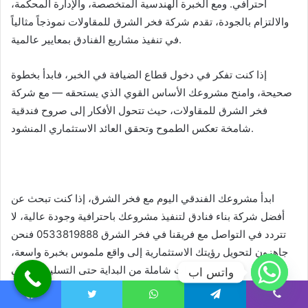
احترافي. ومع الخبرة الهندسية المتخصصة، والإدارة المحكمة،
والالتزام بالجودة، تقدم شركة فخر الشرق للمقاولات نموذجاً مثالياً
في تنفيذ مشاريع الفنادق بمعايير عالمية.
إذا كنت تفكر في دخول قطاع الضيافة في الخبر، فابدأ بخطوة
صحيحة، وامنح مشروعك الأساس القوي الذي يستحقه — مع شركة
فخر الشرق للمقاولات، حيث تتحول الأفكار إلى صروح فندقية
شامخة تعكس الطموح وتحقق العائد الاستثماري المنشود.
ابدأ مشروعك الفندقي اليوم مع فخر الشرق، إذا كنت تبحث عن
أفضل شركة بناء فنادق لتنفيذ مشروعك باحترافية وجودة عالية، لا
تتردد في التواصل مع فريقنا في فخر الشرق 0533819888 فنحن
جاهزون لتحويل رؤيتك الاستثمارية إلى واقع ملموس بخبرة واسعة،
مع خدمات شاملة من البداية حتى التسليم النهائي.
واتس اب
Facebook
Twitter
WhatsApp
Telegram
Viber