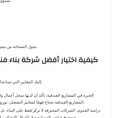
مسؤول عن تنفيذ التصاميم الداخلية والخارجية، ويشمل عمله:
يحول المساحة من مجرد مبنى إلى بيئة متكاملة، ذات طابع جمالي مميز.
كيفية اختيار أفضل شركة بناء فن
إليك المعايير التي تساعدك على اتخاذ القرار باختيار أفضل شركة بناء فنادق بثقة:
الخبرة في المشاريع الفندقية: تأكد أن لديها سجل أعمال
المشاريع الفندقية تحتاج فهمًا لمعايير التشغيل، توزيع الغرف، الخدمات، ومتطلبات التصنيف السياحي.
دراسة الجدوى: الشركات المحترفة لا تركز فقط على البناء، بل
وتوضيح عناصر الميزانية مثل الهيكل الإنشائي، التشطيبات، الأنظمة التقنية، والتجهيزات الفندقية.