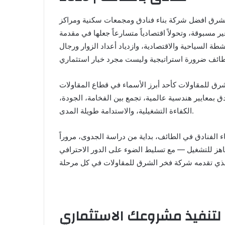
 الطائف 0533819888 شركة فخر الشرق افضل شركة بناء فنادق ومجمعات سكنية ومراكز
ضة عمرانية غير مسبوقة، وتحولاً اقتصادياً متسارعاً جعلها في مقدمة
طة السياحية والاقتصادية، وازدياد أعداد الزوار ورجال
رق للمقاولات كأحد أبرز الأسماء في قطاع المقاولات
ادق بمعايير هندسية عالمية، تجمع بين الفخامة، الجودة،
الكفاءة التشغيلية، والاستدامة طويلة المدى.
 الفنادق في الطائف، بداية من دراسة الجدوى، مروراً
اهز للتشغيل — مع تسليط الضوء على الدور الاحترافي
 لتنفيذ مشروعك الاستثماري