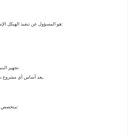
هو المسؤول عن تنفيذ الهيكل الإنشائي للمبنى بدون التشطيبات النهائية، وتشمل خدماته:
تجهيز البنية الأساسية للمشروع وفق المخططات الهندسية.
يعد أساس أي مشروع ناجح؛ لأن جودة العظم تحدد قوة واستقرار المبنى.
متخصص في أعمال الطلاء والتشطيبات النهائية، وتشمل خدماته: