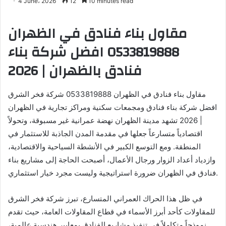
4 June، 2026
12
10 minutes read
مقاول بناء فنادق في الظهران
0533819888 افضل شركة بناء
فنادق بالظهران | 2026
مقاول بناء فنادق في الظهران 0533819888 شركة فخر الشرق
افضل شركة بناء فنادق ومجمعات سكنية ومراكز تجارية في الظهران
| 2026 تشهد مدينة الظهران نهضة عمرانية غير مسبوقة، وتحولاً
اقتصادياً متسارعاً جعلها في مقدمة المدن الجاذبة للاستثمار في
المنطقة. ومع التوسع الكبير في الأنشطة السياحية والاقتصادية،
وازدياد أعداد الزوار ورجال الأعمال، أصبحت الحاجة إلى مشاريع بناء
فنادق في الظهران ضرورة استراتيجية وليست مجرد خيار استثماري.
في ظل هذا الحراك العمراني المتسارع، تبرز شركة فخر الشرق
للمقاولات كأحد أبرز الأسماء في قطاع المقاولات العامة، حيث تقدم
نموذجاً متكاملاً في تنفيذ مشاريع الفنادق بمعايير هندسية عالمية،