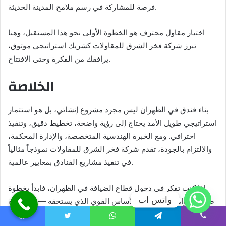
فرصة للمشاركة في رسم ملامح المدينة الحديثة.
اختيار مقاول محترف هو الخطوة الأولى نحو هذا المستقبل، وهنا
تبرز شركة فخر الشرق للمقاولات كشريك استراتيجي موثوق،
يرافقك من الفكرة وحتى الافتتاح.
الخلاصة
بناء فندق في الظهران ليس مجرد مشروع إنشائي، بل هو استثمار
استراتيجي طويل الأمد يحتاج إلى رؤية واضحة، تخطيط دقيق، وتنفيذ
احترافي. ومع الخبرة الهندسية المتخصصة، والإدارة المحكمة،
والالتزام بالجودة، تقدم شركة فخر الشرق للمقاولات نموذجاً مثالياً
في تنفيذ مشاريع الفنادق بمعايير عالمية.
إذا كنت تفكر في دخول قطاع الضيافة في الظهران، فابدأ بخطوة
واتس اب
صحيحة، وامنح مشروعك الأساس القوي الذي يستحقه — مع شركة
فخر الشرق للمقاولات، حيث تتحول الأفكار إلى صروح فندقية
Facebook
Twitter
WhatsApp
Telegram
Viber