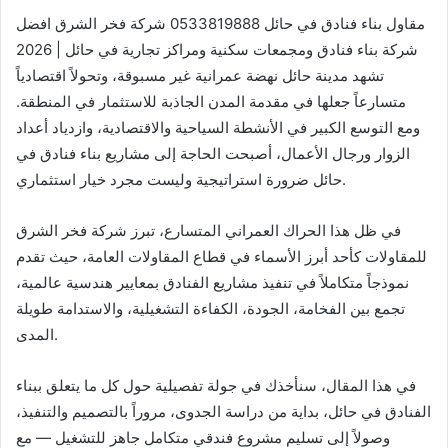
مقاول بناء فنادق في حائل 0533819888 شركة فخر الشرق افضل
شركة بناء فنادق ومجمعات سكنية ومراكز تجارية في حائل | 2026
تشهد مدينة حائل نهضة عمرانية غير مسبوقة، وتحولاً اقتصادياً
متسارعاً جعلها في مقدمة المدن الجاذبة للاستثمار في المنطقة.
ومع التوسع الكبير في الأنشطة السياحية والاقتصادية، وازدياد أعداد
الزوار ورجال الأعمال، أصبحت الحاجة إلى مشاريع بناء فنادق في
حائل ضرورة استراتيجية وليست مجرد خيار استثماري.
في ظل هذا الحراك العمراني المتسارع، تبرز شركة فخر الشرق
للمقاولات كأحد أبرز الأسماء في قطاع المقاولات العامة، حيث تقدم
نموذجاً متكاملاً في تنفيذ مشاريع الفنادق بمعايير هندسية عالمية،
تجمع بين الفخامة، الجودة، الكفاءة التشغيلية، والاستدامة طويلة
المدى.
في هذا المقال، سنأخذك في جولة تفصيلية حول كل ما يتعلق ببناء
الفنادق في حائل، بداية من دراسة الجدوى، مروراً بالتصميم والتنفيذ،
وصولاً إلى تسليم مشروع فندقي متكامل جاهز للتشغيل — مع