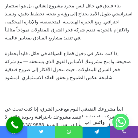
بناء فندق في حائل ليس مجرد مشروع إنشائي، بل هو استثمار
استراتيجي طويل الأمد يحتاج إلى رؤية واضحة، تخطيط دقيق، وتنفيذ
احترافي. ومع الخبرة الهندسية المتخصصة، والإدارة المحكمة،
والالتزام بالجودة، تقدم شركة فخر الشرق للمقاولات نموذجاً مثالياً
في تنفيذ مشاريع الفنادق بمعايير عالمية.
إذا كنت تفكر في دخول قطاع الضيافة في حائل، فابدأ بخطوة
صحيحة، وامنح مشروعك الأساس القوي الذي يستحقه — مع شركة
فخر الشرق للمقاولات، حيث تتحول الأفكار إلى صروح فندقية
شامخة تعكس الطموح وتحقق العائد الاستثماري المنشود.
ابدأ مشروعك الفندقي اليوم مع فخر الشرق، إذا كنت تبحث عن
أفضل شركة بناء فنادق لتنفيذ مشروعك باحترافية وجودة عالية، لا
واتس اب
تتردد في التواصل مع فريقنا في فخر الشرق 0533819888 فنحن
جاهزون لتحويل رؤيتك الاستثمارية إلى واقع ملموس بخبرة واسعة،
Facebook
Twitter
WhatsApp
Telegram
Viber