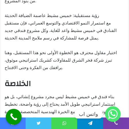
من بنود المشروع.
رؤية مستقبلية: خميس مشيط عاصمة الضيافة الحديثة
مع استمرار النمو الاقتصادي والتوسع العمراني، فإن مستقبل
الفنادق في خميس مشيط واعد للغاية. وكل مشروع فندقي جديد
يمثل فرصة للمشاركة في رسم ملامح المدينة الحديثة.
اختيار مقاول محترف هو الخطوة الأولى نحو هذا المستقبل، وهنا
تبرز شركة فخر الشرق للمقاولات كشريك استراتيجي موثوق،
يرافقك من الفكرة وحتى الافتتاح.
الخلاصة
بناء فندق في خميس مشيط ليس مجرد مشروع إنشائي، بل هو
استثمار استراتيجي طويل الأمد يحتاج إلى رؤية واضحة، تخطيط
دقيق، وتنفيذ احترافي. ومع الخبرة الهندسية المتخصصة، والإدارة
واتس اب
المحكمة، والالتزام بالجودة، تقدم شركة فخر الشرق للمقاولات
نموذجاً مثالياً في تنفيذ مشاريع الفنادق بمعايير عالمية.
Facebook
Twitter
WhatsApp
Telegram
Viber