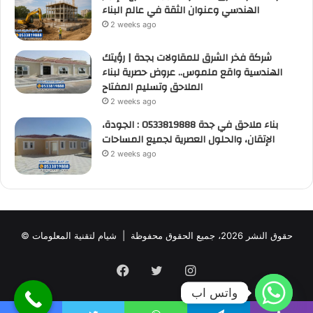
الهندسي وعنوان الثقة في عالم البناء
2 weeks ago
شركة فخر الشرق للمقاولات بجدة | رؤيتك
الهندسية واقع ملموس.. عروض حصرية لبناء
الملاحق وتسليم المفتاح
2 weeks ago
بناء ملاحق في جدة 0533819888 : الجودة،
الإتقان، والحلول العصرية لجميع المساحات
2 weeks ago
© حقوق النشر 2026، جميع الحقوق محفوظة |
شيام لتقنية المعلومات
Facebook
Twitter
Instagram
واتس اب