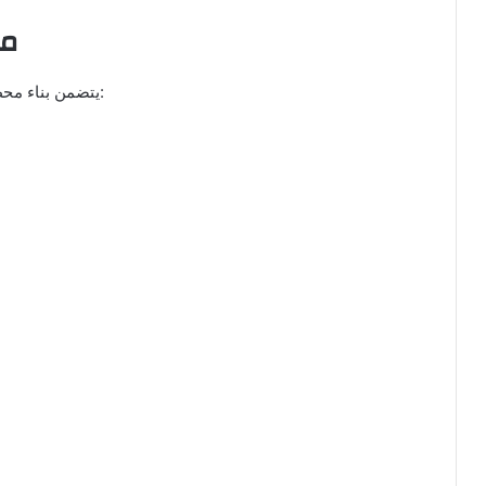
مق
يتضمن بناء محطات بترول مجموعة من العناصر الأساسية التي تشمل: