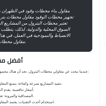
مقاول بناء محطات وقود في الظهران 
تجهيز محطات الوقود مقاول محطات بترول
تعتبر محطات البترول من المشاريع الح
السوق المحلية والدولية. لذلك، يتطلب
الانضباط والنموذجية في العمل. في ه
مقاول محطات البترول وكافة الجوانب المتعلقة بها.
أفضل مق
عندما نبحث عن مقاولي محطات البترول، نجد أن هناك مجموعة من المزايا التي تميز الأفضل في هذا المجال، ومنها:
تنفيذ المشاريع بسرعة وكفاءة: يتمتع المقاولون بقدرة عالية على إنجاز المشاريع في وقت قياسي.
أسعار تنافسية: يقدم المقاولون خدمات بأسعار تجعلهم الخيار المفضل للعملاء.
المصداقية والمرونة: تعتبر من السمات الأساسية التي تميز المقاولين الجيدين.
استخدام أحدث التقنيات: يعتمد المقاولون على وسائل حديثة وضمانات سلامة وصحة العملاء.