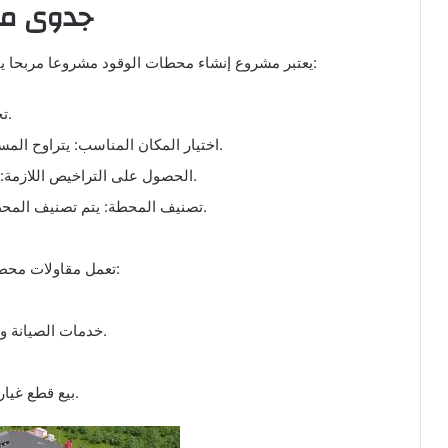
جدوى مق
يعتبر مشروع إنشاء محطات الوقود مشروعا مربحا يتطلب جدوى اقتصادية واضحة. تشمل الخطوات اللازمة:
تحديد الميزانية: ضرورة توفر رأس المال المناسب.
اختيار المكان المناسب: يتراوح المساحة المطلوبة بين 1300 متر إلى 6000 متر مربع.
الحصول على التراخيص اللازمة: يجب الحصول على التصاريح من الجهات المعنية.
تصنيف المحطة: يتم تصنيف المحطات إلى ثلاث فئات حسب المساحات والخدمات.
تعمل مقاولات محطات البترول على تقديم العديد من الخدمات، مثل:
خدمات الصيانة والتشحيم: بما في ذلك تغيير زيوت الديزل والوقود.
بيع قطع غيار السيارات: بالإضافة إلى مستودعات لقطع الغيار.