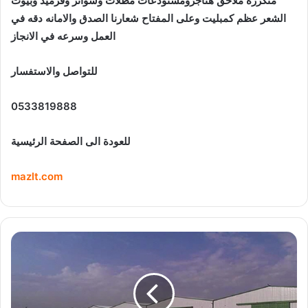
متكرره ملاحق هناجرومستودعات مظلات وسواتر وقرميد وبيوت
الشعر عظم كمبليت وعلى المفتاح شعارنا الصدق والامانه دقه في
العمل وسرعه في الانجاز
للتواصل والاستفسار
0533819888
للعودة الى الصفحة الرئيسية
mazlt.com