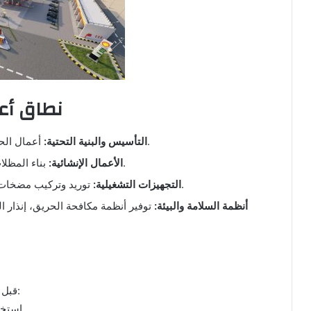
🏗️ نطاق
أعمال الحفر، التمديدات الأرضية للوقود، وتركيب الخزانات.
التأسيس والبنية التحتية:
بناء المظلات، المباني الإدارية، المحلات التجارية، والمطاعم.
الأعمال الإنشائية:
توريد وتركيب مضخات الوقود، أنظمة التوزيع، وأنظمة الدفع الإلكتروني.
التجهيزات التشغيلية:
أنظمة السلامة والبيئة:
توفير أنظمة مكافحة الحريق، إنذار ا
قبل بدء البناء، يجب على المقاول أو المالك استيفاء التالي:
استخراج التراخيص اللازمة من وزارة الطاقة والبلديات.