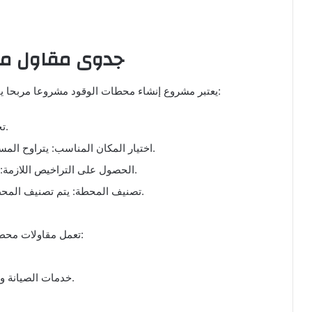
جدوى مقاول مح
يعتبر مشروع إنشاء محطات الوقود مشروعا مربحا يتطلب جدوى اقتصادية واضحة. تشمل الخطوات اللازمة:
تحديد الميزانية: ضرورة توفر رأس المال المناسب.
اختيار المكان المناسب: يتراوح المساحة المطلوبة بين 1300 متر إلى 6000 متر مربع.
الحصول على التراخيص اللازمة: يجب الحصول على التصاريح من الجهات المعنية.
تصنيف المحطة: يتم تصنيف المحطات إلى ثلاث فئات حسب المساحات والخدمات.
تعمل مقاولات محطات البترول على تقديم العديد من الخدمات، مثل:
خدمات الصيانة والتشحيم: بما في ذلك تغيير زيوت الديزل والوقود.