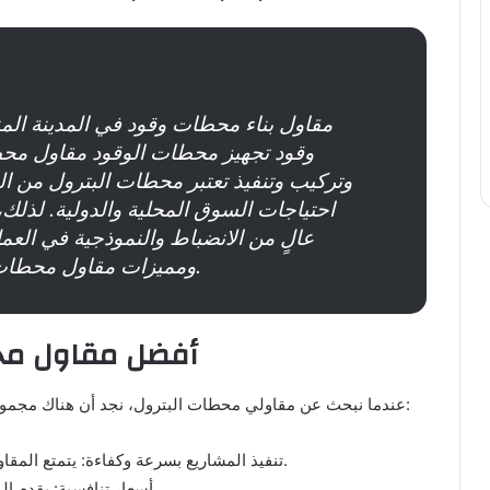
مقاول بناء محطات وقود في المدينة ال
وقود تجهيز محطات الوقود مقاول محطا
وتركيب وتنفيذ تعتبر محطات البترول من الم
احتياجات السوق المحلية والدولية. لذل
عالٍ من الانضباط والنموذجية في ال
ومميزات مقاول محطات البترول وكافة الجوانب المتعلقة بها.
أفضل مقاول محط
عندما نبحث عن مقاولي محطات البترول، نجد أن هناك مجموعة من المزايا التي تميز الأفضل في هذا المجال، ومنها:
تنفيذ المشاريع بسرعة وكفاءة: يتمتع المقاولون بقدرة عالية على إنجاز المشاريع في وقت قياسي.
أسعار تنافسية: يقدم المقاولون خدمات بأسعار تجعلهم الخيار المفضل للعملاء.