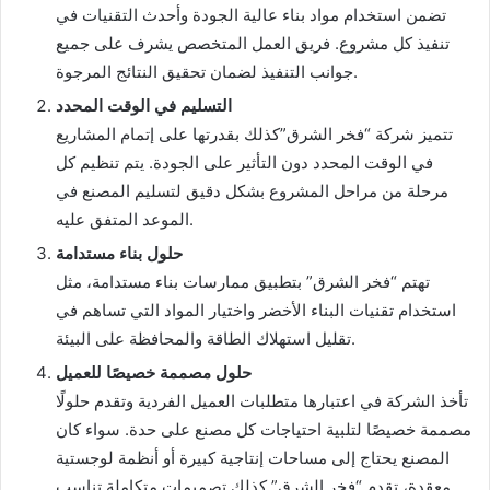
تضمن استخدام مواد بناء عالية الجودة وأحدث التقنيات في
تنفيذ كل مشروع. فريق العمل المتخصص يشرف على جميع
جوانب التنفيذ لضمان تحقيق النتائج المرجوة.
التسليم في الوقت المحدد
تتميز شركة “فخر الشرق”كذلك بقدرتها على إتمام المشاريع
في الوقت المحدد دون التأثير على الجودة. يتم تنظيم كل
مرحلة من مراحل المشروع بشكل دقيق لتسليم المصنع في
الموعد المتفق عليه.
حلول بناء مستدامة
تهتم “فخر الشرق” بتطبيق ممارسات بناء مستدامة، مثل
استخدام تقنيات البناء الأخضر واختيار المواد التي تساهم في
تقليل استهلاك الطاقة والمحافظة على البيئة.
حلول مصممة خصيصًا للعميل
تأخذ الشركة في اعتبارها متطلبات العميل الفردية وتقدم حلولًا
مصممة خصيصًا لتلبية احتياجات كل مصنع على حدة. سواء كان
المصنع يحتاج إلى مساحات إنتاجية كبيرة أو أنظمة لوجستية
معقدة، تقدم “فخر الشرق” كذلك تصميمات متكاملة تناسب