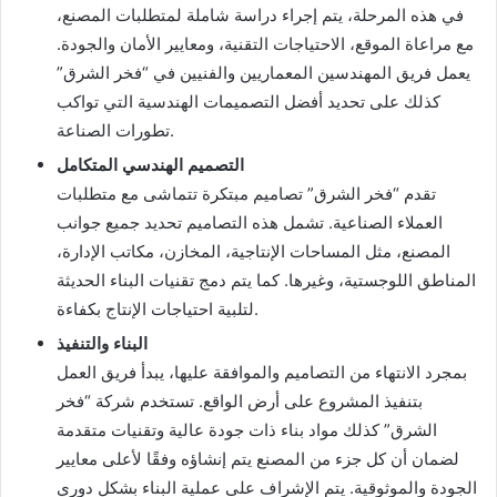
في هذه المرحلة، يتم إجراء دراسة شاملة لمتطلبات المصنع،
مع مراعاة الموقع، الاحتياجات التقنية، ومعايير الأمان والجودة.
يعمل فريق المهندسين المعماريين والفنيين في “فخر الشرق”
كذلك على تحديد أفضل التصميمات الهندسية التي تواكب
تطورات الصناعة.
التصميم الهندسي المتكامل
تقدم “فخر الشرق” تصاميم مبتكرة تتماشى مع متطلبات
العملاء الصناعية. تشمل هذه التصاميم تحديد جميع جوانب
المصنع، مثل المساحات الإنتاجية، المخازن، مكاتب الإدارة،
المناطق اللوجستية، وغيرها. كما يتم دمج تقنيات البناء الحديثة
لتلبية احتياجات الإنتاج بكفاءة.
البناء والتنفيذ
بمجرد الانتهاء من التصاميم والموافقة عليها، يبدأ فريق العمل
بتنفيذ المشروع على أرض الواقع. تستخدم شركة “فخر
الشرق” كذلك مواد بناء ذات جودة عالية وتقنيات متقدمة
لضمان أن كل جزء من المصنع يتم إنشاؤه وفقًا لأعلى معايير
الجودة والموثوقية. يتم الإشراف على عملية البناء بشكل دوري