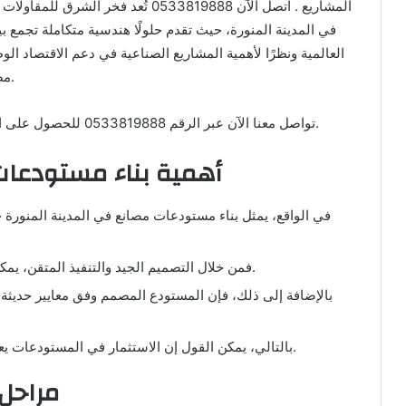
المشاريع . اتصل الآن 0533819888 تُعد
في المدينة المنورة، حيث تقدم حلولًا هندسية متكاملة تجمع بين
العالمية ونظرًا لأهمية المشاريع الصناعية في دعم الاقتصاد 
مصنع ننفذه مزيجًا بين التصميم الذكي والتكلفة المناسبة.
تواصل معنا الآن عبر الرقم 0533819888 للحصول على استشارة مجانية وخطة تنفيذ متكاملة تناسب مشروعك.
أهمية بناء مستودعات
في الواقع، يمثل بناء مستودعات مصانع في المدينة المنورة
فمن خلال التصميم الجيد والتنفيذ المتقن، يمكن تقليل تكاليف التشغيل وتحسين إدارة المخزون.
بالإضافة إلى ذلك، فإن المستودع المصمم وفق معايير حديثة
بالتالي، يمكن القول إن الاستثمار في المستودعات يعزز الإنتاجية ويزيد من أرباح المؤسسات الصناعية.
مراحل 