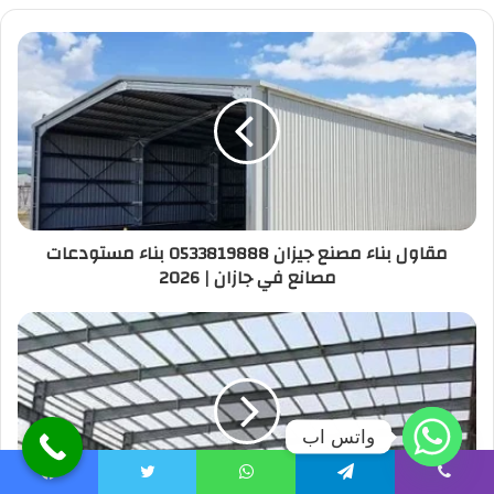
مقاول بناء مصنع جيزان 0533819888 بناء مستودعات
مصانع في جازان | 2026
واتس اب
Facebook
Twitter
WhatsApp
Telegram
Viber