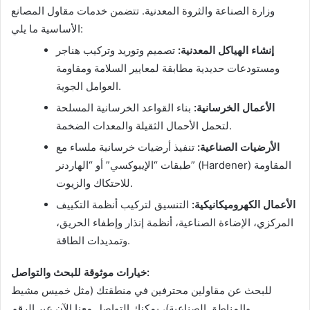
وزارة الصناعة والثروة المعدنية. تتضمن خدمات مقاول المصانع
الأساسية ما يلي:
إنشاء الهياكل المعدنية:
تصميم وتوريد وتركيب هناجر
ومستودعات حديدية مطابقة لمعايير السلامة ومقاومة
العوامل الجوية.
الأعمال الخرسانية:
بناء القواعد الخرسانية المسلحة
لتحمل الأحمال الثقيلة والمعدات الضخمة.
الأرضيات الصناعية:
تنفيذ أرضيات خرسانية ملساء مع
طبقات “الإيبوكسي” أو “الهاردنر” (Hardener) المقاومة
للاحتكاك والزيوت.
الأعمال الكهروميكانيكية:
التنسيق لتركيب أنظمة التكييف
المركزي، الإضاءة الصناعية، أنظمة إنذار وإطفاء الحريق،
وتمديدات الطاقة.
خيارات موثوقة للبحث والتواصل:
للبحث عن مقاولين محترفين في منطقتك (مثل خميس مشيط
والمناطق الصناعية)، يمكنك التواصل معنا الآن عبر الرقم