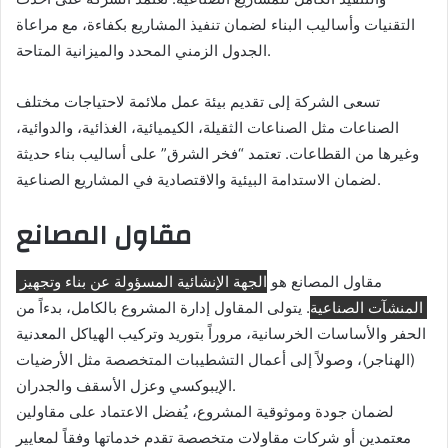
التقنيات وأساليب البناء لضمان تنفيذ المشاريع بكفاءة، مع مراعاة
الجدول الزمني المحدد والميزانية المتاحة.
تسعى الشركة إلى تقديم بيئة عمل ملائمة لاحتياجات مختلف
الصناعات مثل الصناعات الثقيلة، الكيميائية، الغذائية، والدوائية،
وغيرها من القطاعات. تعتمد “فخر الشرق” على أساليب بناء حديثة
لضمان الاستدامة البيئية والاقتصادية في المشاريع الصناعية.
مقاول المصانع
مقاول المصانع هو
الجهة الإنشائية المسؤولة عن بناء وتجهيز
المنشآت الصناعية
. يتولى المقاول إدارة المشروع بالكامل، بدءاً من
الحفر والأساسات الخرسانية، مروراً بتوريد وتركيب الهياكل المعدنية
(الهناجر)، وصولاً إلى أعمال التشطيبات المتخصصة مثل الأرضيات
الإيبوكسي وعزل الأسقف والجدران.
لضمان جودة وموثوقية المشروع، يُفضل الاعتماد على مقاولين
معتمدين أو شركات مقاولات متخصصة تقدم خدماتها وفقاً لمعايير