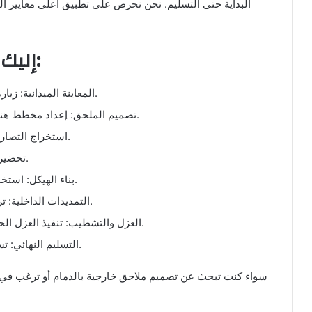
البداية حتى التسليم. نحن نحرص على تطبيق أعلى معايير ال
إليك خطوات بناء الملحق الخارجي:
المعاينة الميدانية: زيارة الموقع لتحديد المساحة المناسبة وتقييم الأرض.
تصميم الملحق: إعداد مخطط هندسي يتوافق مع احتياجات العميل وأنظمة البلدية.
استخراج التصاريح: إنهاء الإجراءات الرسمية لضمان قانونية البناء.
تحضير الأرضية: تسوية الأرض وصب القواعد الخرسانية.
بناء الهيكل: استخدام الطوب أو البلوك المعزول حسب نوع الملحق.
التمديدات الداخلية: تركيب شبكات الكهرباء والسباكة وفق المواصفات.
العزل والتشطيب: تنفيذ العزل الحراري والمائي، ثم التشطيبات الداخلية والخارجية.
التسليم النهائي: تسليم الملحق جاهزًا للاستخدام مع ضمانات موثقة.
سواء كنت تبحث عن تصميم ملاحق خارجية بالدمام أو ترغب في معر