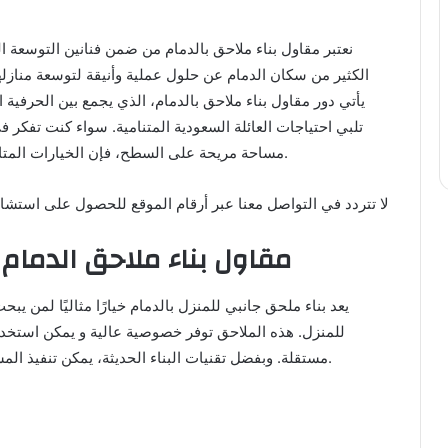
نعتبر مقاول بناء ملاحق بالدمام من ضمن فنانين التوسعة ا
الكثير من سكان الدمام عن حلول عملية وأنيقة لتوسعة منازلهم د
يأتي دور مقاول بناء ملاحق بالدمام، الذي يجمع بين الحرفية
تلبي احتياجات العائلة السعودية المتنامية. سواء كنت تفكر 
مساحة مريحة على السطح، فإن الخيارات المتاحة اليوم أصبحت أكثر تنوعًا وابتكارًا من أي وقت مضى.
لا تتردد في التواصل معنا عبر أرقام الموقع للحصول على استشارة مج
مقاول بناء ملاحق الدمام
يعد بناء ملحق جانبي للمنزل بالدمام خيارًا مثاليًا لمن 
للمنزل. هذه الملاحق توفر خصوصية عالية و يمكن استخد
مستقلة. وبفضل تقنيات البناء الحديثة، يمكن تنفيذ المشروع بسرعة وكفاءة، مع ضمان الجودة في كل تفصيلة.