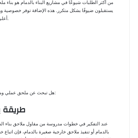
من أكثر الطلبات شيوعًا في مشاريع البناء بالدمام هو بناء م
يستقبلون ضيوفًا بشكل متكرر. هذه الإضافة توفر خصوصية ور
أعلى معايير السباكة والعزل لضمان الاستخدام طويل الأمد.
📞 هل تبحث عن ملحق عملي ومتكامل؟ اتصل بنا لنبدأ التخطيط معك خطوة بخطوة:
طريقة بن
عند التفكير في خطوات مدروسة من مقاول ملاحق بناء الدم
بالدمام أو تنفيذ ملاحق خارجية صغيرة بالدمام، فإن اتبا