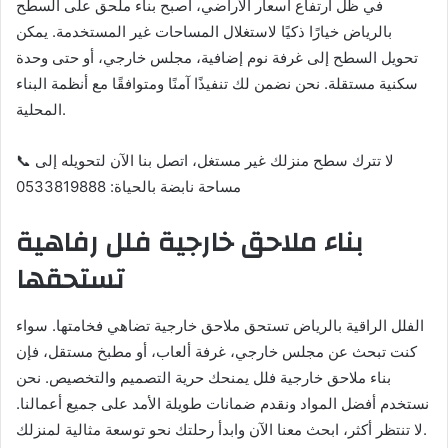
في ظل ارتفاع أسعار الأراضي، أصبح بناء ملحق على السطح
بالرياض خيارًا ذكيًا لاستغلال المساحات غير المستخدمة. يمكن
تحويل السطح إلى غرفة نوم إضافية، مجلس خارجي، أو حتى وحدة
سكنية مستقلة. نحن نضمن لك تنفيذًا آمنًا ومتوافقًا مع أنظمة البناء
المحلية.
📞 لا تترك سطح منزلك غير مستغل، اتصل بنا الآن لتحويله إلى
مساحة نابضة بالحياة: 0533819888
بناء ملاحق خارجية فلل رفاهية
تستحقها
الفلل الراقية بالرياض تستحق ملاحق خارجية تضاهي فخامتها. سواء
كنت تبحث عن مجلس خارجي، غرفة ألعاب، أو مطبخ مستقل، فإن
بناء ملاحق خارجية فلل يمنحك حرية التصميم والتخصيص. نحن
نستخدم أفضل المواد ونقدم ضمانات طويلة الأمد على جميع أعمالنا.
لا تنتظر أكثر، ابحث معنا الآن وابدأ رحلتك نحو توسعة مثالية لمنزلك.