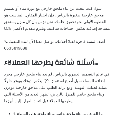
سواء كنت تبحث عن بناء ملحق خارجي مع دورة مياه أو تصميم
ملاحق خارجية صغيرة بالرياض، فإن اختيار المقاول المناسب هو
الخطوة الأولى نحو تحقيق حلمك. نحن نؤمن بأن كل منزل يستحق
مساحة إضافية تعكس احتياجات ساكنيه، ونلتزم بتقديم الأفضل دائمًا.
📞 أضف لمسة فاخرة لفيلا أحلامك، تواصل معنا الآن لبدء التنفيذ:
0533819888
أسئلة شائعة يطرحها العملالاء…
في عالم التصميم العصري بالرياض، لم يعد بناء ملحق خارجي مجرد
إضافة للمساحة، بل أصبح استثمارًا ذكيًا يعكس ذوقك ويوفر حلولًا
عملية لحياتك اليومية. ومع تزايد الطلب على ملاحق خارجية مودرن
وبناء ملحق جانبي للمنزل بالرياض، تظهر العديد من الأسئلة التي
يطرحها العملاء قبل اتخاذ القرار. إليك أبرزها:
1. ما الفرق بين بناء ملحق جانبي وبناء ملحق على السطح