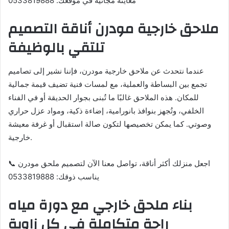
معاينة مجانية في موقعك: 0533819888
ملاحق خارجية مودرن أناقة التصميم
تلتقي بالوظيفة
عندما نتحدث عن ملاحق خارجية مودرن، فإننا نشير إلى تصاميم
تجمع بين البساطة والعملية، مع لمسات فنية تضيف قيمة جمالية
للمكان. هذه الملاحق غالبًا ما تُبنى بجوار الحديقة أو في الفناء
الخلفي، وتُجهز بنوافذ بانورامية، إضاءة ذكية، ومواد عزل حراري
وصوتي. كما يمكن تخصيصها لتكون صالة استقبال أو غرفة معيشة
خارجية.
📞 اجعل منزلك أكثر أناقة، تواصل معنا الآن لتصميم ملحق مودرن
يناسب ذوقك: 0533819888
بناء ملحق خارجي مع دورة مياه
راحة متكاملة في كل زاوية