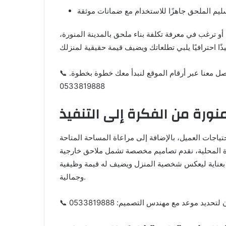
و ترغب في معرفة تكلفة بناء ملحق بالمدينة المنورة،
📞 لا تفوّت فرصة تحويل فكرتك إلى واقع ملموس، تواصل معنا عبر أرقام الموقع لنبدأ معك خطوة بخطوة.
0533819888
نورة من الفكرة إلى التنفيذ
حتياجات العميل، بالإضافة إلى مراعاة المساحة المتاحة
خبرة المحلية، نقدم تصاميم مخصصة تشمل ملاحق خارجية
فذ بعناية ليعكس شخصية المنزل ويضيف له قيمة وظيفية
وجمالية.
ديد موعد مع مهندس التصميم: 0533819888