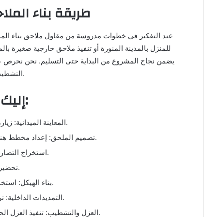
طريقة بناء الملا
عند التفكير في خطوات مدروسة من مقاول ملاحق بناء المدين
للمنزل بالمدينة المنورة أو تنفيذ ملاحق خارجية صغيرة بال
يضمن نجاح المشروع من البداية حتى التسليم. نحن نحرص على
التشطيب، مع مراعاة كل التفاصيل التي تضمن الراحة والمتانة.
إليك خطوات بناء الملحق الخارجي:
المعاينة الميدانية: زيارة الموقع لتحديد المساحة المناسبة وتقييم الأرض.
تصميم الملحق: إعداد مخطط هندسي يتوافق مع احتياجات العميل وأنظمة البلدية.
استخراج التصاريح: إنهاء الإجراءات الرسمية لضمان قانونية البناء.
تحضير الأرضية: تسوية الأرض وصب القواعد الخرسانية.
بناء الهيكل: استخدام الطوب أو البلوك المعزول حسب نوع الملحق.
التمديدات الداخلية: تركيب شبكات الكهرباء والسباكة وفق المواصفات.
العزل والتشطيب: تنفيذ العزل الحراري والمائي، ثم التشطيبات الداخلية والخارجية.