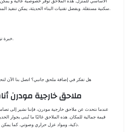
الأساسي للمنزل. هذه الملاحق توفر خصوصية عالية و يمكن
سكنية مستقلة. وبفضل تقنيات البناء الحديثة، يمكن تنفيذ المشروع بسرعة وكفاءة، مع ضمان الجودة في كل تفصيلة.
خبرة تزيد عن 15 عامًا في بناء الملاحق بالمدينة المنورة.
📞 هل تفكر في إضافة ملحق جانبي؟ اتصل بنا الآن لتحديد م
ملاحق خارجية مودرن أنا
عندما نتحدث عن ملاحق خارجية مودرن، فإننا نشير إلى تصام
قيمة جمالية للمكان. هذه الملاحق غالبًا ما تُبنى بجوار الحدي
ذكية، ومواد عزل حراري وصوتي. كما يمكن تخصيصها لتكون صالة استقبال أو غرفة معيشة خارجية.