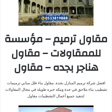
مقاول ترميم – مؤسسة
للممقاولات – مقاول
هناجر بجده – مقاول
افضل شركة ترميم المنازل بجدة. مقاول بناء فلل مباني ترميمات
تشطيب بناء ملاحق في جدة ومكه خبره طويله في مجال المقاولات
لتنفيذ جميع أعمال التشطيبات مقاول