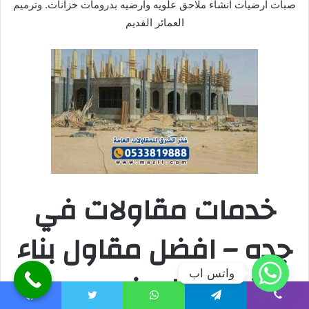
صبات ارضيات انشاء ملاحق علويه وارضيه بدرومات خزانات. وترميم
العمائر القديم
خدمات مقاولات في
جده – افضل مقاول بناء
فلل عظم في جده
واتس اب
Facebook
Twitter
WhatsApp
Telegram
Viber