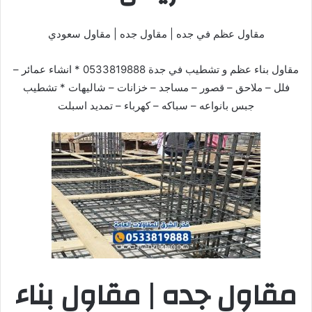
مقاول عظم في جده | مقاول جده | مقاول سعودي
مقاول بناء عظم و تشطيب في جدة 0533819888 * انشاء عمائر –
فلل – ملاحق – قصور – مساجد – خزانات – شاليهات * تشطيب
جبس بانواعه – سباكه – كهرباء – تمديد اسبلت
مقاول جده | مقاول بناء