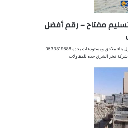
سليم مفتاح – رقم أفضل
افضل مقاول بناء بجده مقاول بناء عظم – رقم أفضل مقاول بناء ملاحق ومستودعات بجدة 0533819888