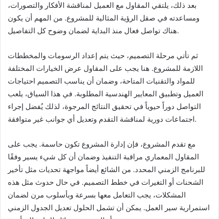
بعد ذلك، يلتقي المقاول مع العميل لمناقشة الأفكار والتصورات،
ومساعدته في صقل الرؤية المثالية للمشروع. من المهم أن يكون
هناك تواصل فعال منذ البداية لضمان وضوح كل التفاصيل.
ثم تأتي مرحلة التصميم، حيث يتم إعداد الرسومات والمخططات
اللازمة للمشروع. هنا يجب على المقاول عرض الخيارات المختلفة
للمواد والتقنيات المتاحة، وضمان أن يناسب التصميم احتياجات
العميل وتطبيق المعايير الهندسية المطلوبة. في هذا السياق، يلعب
التواصل دوراً حيوياً في تحقيق النتائج المرجوة، لذلك يُفضل إجراء
اجتماعات دورية لمناقشة التقدم وتعديل أي جوانب غير متوافقة.
مع تقدم المشروع، فإن إدارة المشروع تكون حاسمة. يجب على
المقاول المعماري مراقبة التنفيذ وضمان أن كل شيء يسير وفقًا
للبرنامج الزمني المحدد. من الشائع أيضاً مواجهة تحديات مثل تأخير
الشحنات أو التغيرات في خطط التصميم. في حال حدوث مثل هذه
المشكلات، يجب التعامل معها بسرعة وبأسلوب مرن لضمان
استمرارية سير العمل. يمكن أن تشمل الحلول تعديل الجدول الزمني