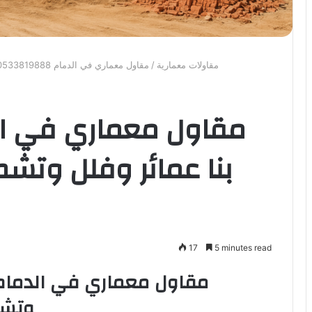
مقاولات معمارية
/
مقاول معماري في الدمام 0533819888 بنا عمائر وفلل وتشطيب وترميم المباني بالدمام
بنا عمائر وفلل وتشط
17
5 minutes read
وتشط