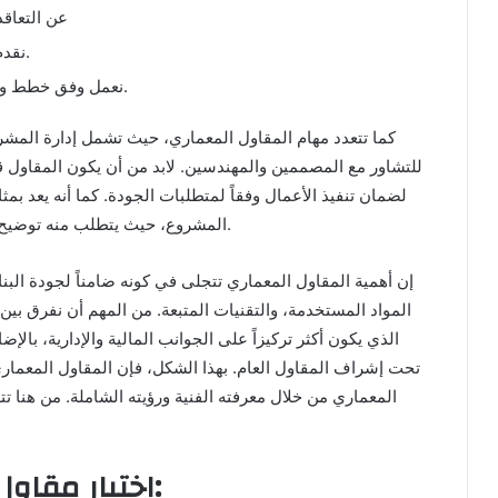
عن التعاق
نقدم استشارات مجانية في الترميم وكذلك في البناء.
نعمل وفق خطط ودراسات يتم تنفيذها لك خصيصاً حسب مشروعك.
كما تتعدد مهام المقاول المعماري، حيث تشمل إدارة المشر
للتشاور مع المصممين والمهندسين. لابد من أن يكون المقاول 
لضمان تنفيذ الأعمال وفقاً لمتطلبات الجودة. كما أنه يعد بم
المشروع، حيث يتطلب منه توضيح النقاط الفنية والتواصل المستمر مع جميع المشاركين.
إن أهمية المقاول المعماري تتجلى في كونه ضامناً لجودة الب
المواد المستخدمة، والتقنيات المتبعة. من المهم أن نفرق بين
الذي يكون أكثر تركيزاً على الجوانب المالية والإدارية، بال
تحت إشراف المقاول العام. بهذا الشكل، فإن المقاول المعما
المعماري من خلال معرفته الفنية ورؤيته الشاملة. من هنا 
اختيار مقاول معماري موثوق في الدمام: