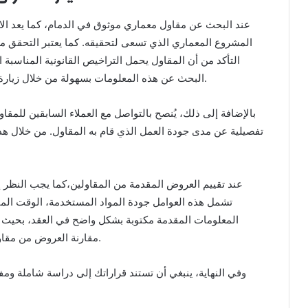
عند البحث عن مقاول معماري موثوق في الدمام، كما يعد ال
المشروع المعماري الذي تسعى لتحقيقه. كما يعتبر التحقق م
التأكد من أن المقاول يحمل التراخيص القانونية المناسبة
البحث عن هذه المعلومات بسهولة من خلال زيارة المواقع الرسمية أو من خلال الاتصال بالجهات المعنية.
بالإضافة إلى ذلك، يُنصح بالتواصل مع العملاء السابقين لل
تفصيلية عن مدى جودة العمل الذي قام به المقاول. من خلال ه
عند تقييم العروض المقدمة من المقاولين،كما يجب النظر 
تشمل هذه العوامل جودة المواد المستخدمة، الوقت المتوق
المعلومات المقدمة مكتوبة بشكل واضح في العقد، بحيث
مقارنة العروض من مقاولين مختلفين لتحليل الفروق والوصول إلى أفضل خيار.
وفي النهاية، ينبغي أن تستند قراراتك إلى دراسة شاملة وم