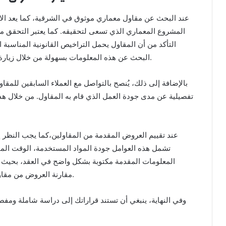
عند البحث عن مقاول معماري موثوق في الشرقية، كما يعد الا
المشروع المعماري الذي تسعى لتحقيقه. كما يعتبر التحقق م
التأكد من أن المقاول يحمل التراخيص القانونية المناسبة
البحث عن هذه المعلومات بسهولة من خلال زيارة المواقع الرسمية أو من خلال الاتصال بالجهات المعنية.
بالإضافة إلى ذلك، يُنصح بالتواصل مع العملاء السابقين لل
تفصيلية عن مدى جودة العمل الذي قام به المقاول. من خلال ه
عند تقييم العروض المقدمة من المقاولين،كما يجب النظر 
تشمل هذه العوامل جودة المواد المستخدمة، الوقت المتوق
المعلومات المقدمة مكتوبة بشكل واضح في العقد، بحيث
مقارنة العروض من مقاولين مختلفين لتحليل الفروق والوصول إلى أفضل خيار.
وفي النهاية، ينبغي أن تستند قراراتك إلى دراسة شاملة ومف