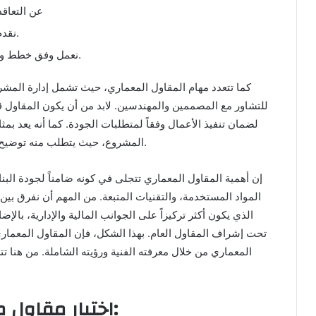
عن التعاق
نقدم استشارات مجانية في الترميم وكذلك في البناء.
نعمل وفق خطط ودراسات يتم تنفيذها لك خصيصاً حسب مشروعك.
كما تتعدد مهام المقاول المعماري، حيث تشمل إدارة المشر
للتشاور مع المصممين والمهندسين. لابد من أن يكون المقاول 
لضمان تنفيذ الأعمال وفقاً لمتطلبات الجودة. كما أنه يعد بم
المشروع، حيث يتطلب منه توضيح النقاط الفنية والتواصل المستمر مع جميع المشاركين.
إن أهمية المقاول المعماري تتجلى في كونه ضامناً لجودة الب
المواد المستخدمة، والتقنيات المتبعة. من المهم أن نفرق بين
الذي يكون أكثر تركيزاً على الجوانب المالية والإدارية، بال
تحت إشراف المقاول العام. بهذا الشكل، فإن المقاول المعما
المعماري من خلال معرفته الفنية ورؤيته الشاملة. من هنا 
اختيار مقاول معماري موثوق في الشرقية: