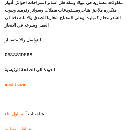
مقاولات معماريه في تبوك ومكه فلل عمائر استراحات احواش أدوار
متكرره ملاحق هناجرومستودعات مظلات وسواتر وقرميد وبيوت
الشعر عظم كمبليت وعلى المفتاح شعارنا الصدق والامانه دقه في
العمل وسرعه في الانجاز
للتواصل والاستفسار
0533819888
للعودة الى الصفحة الرئيسية
mazlt.com
شاهد ايضاً:
مقاول بناء
مقاول معماري