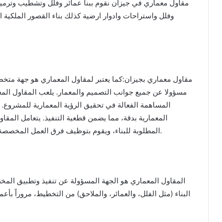
مقاول معماري في جيزان نقوم ببنا عمائر وفلل وتشطيب وترميم
وفلل واستراحات وادوار ارضية كذلك بناء القصور الملكية 
مقاول معماري بجيزان:كما يعتبر لمقاول المعماري هو جهة متخص
مسؤولا عن جميع جوانب التصميم والمعمار. يلعب المقاول المع
المساهمة الفعالة في تحقيق الرؤية المعمارية للمشروع.
المعمارية بدقة، مما يضمن قطعية التنفيذ. يتعامل المقا
المطلوبة للبناء، ويقوم بتوظيف فرق العمل المخصصة لأداء المهام المختلفة، من التخطيط إلى البناء الفعلي.
المقاول المعماري هو الجهة المسؤولة عن تنفيذ وتطبيق المخ
البناء (مثل الفلل، والعمائر، والملاحق) من التخطيط، مروراً ب