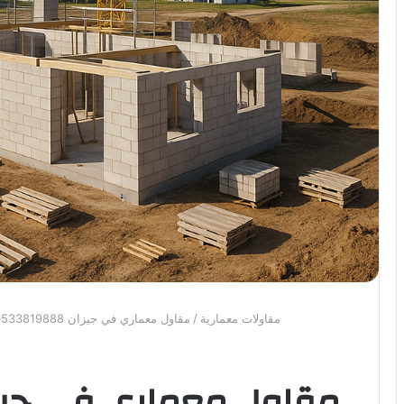
مقاولات معمارية
/
مقاول معماري في جيزان 0533819888 بنا عمائر وفلل وتشطيب وترميم المباني بجازان