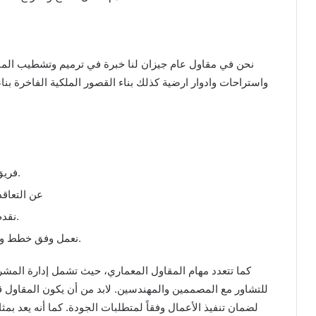
نحن في مقاول عام جيزان لنا خبرة في ترميم وتشطيب المبا
واستراحات وادوار ارضية كذلك بناء القصور الملكية الفاخرة ب
فريق احترافي ومنهدسين خبراء في البناء والتشطيب.
عن التعاق
نقدم استشارات مجانية في الترميم وكذلك في البناء.
نعمل وفق خطط ودراسات يتم تنفيذها لك خصيصاً حسب مشروعك.
كما تتعدد مهام المقاول المعماري، حيث تشمل إدارة المشر
للتشاور مع المصممين والمهندسين. لابد من أن يكون المقاول 
لضمان تنفيذ الأعمال وفقاً لمتطلبات الجودة. كما أنه يعد بم