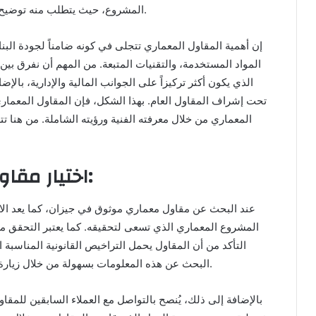
المشروع، حيث يتطلب منه توضيح النقاط الفنية والتواصل المستمر مع جميع المشاركين.
إن أهمية المقاول المعماري تتجلى في كونه ضامناً لجودة الب
المواد المستخدمة، والتقنيات المتبعة. من المهم أن نفرق بين
الذي يكون أكثر تركيزاً على الجوانب المالية والإدارية، بال
تحت إشراف المقاول العام. بهذا الشكل، فإن المقاول المعما
المعماري من خلال معرفته الفنية ورؤيته الشاملة. من هنا 
اختيار مقاول معماري موثوق في جيزان:
عند البحث عن مقاول معماري موثوق في جيزان، كما يعد الا
المشروع المعماري الذي تسعى لتحقيقه. كما يعتبر التحقق م
التأكد من أن المقاول يحمل التراخيص القانونية المناسبة
البحث عن هذه المعلومات بسهولة من خلال زيارة المواقع الرسمية أو من خلال الاتصال بالجهات المعنية.
بالإضافة إلى ذلك، يُنصح بالتواصل مع العملاء السابقين لل