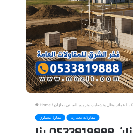
Home
/
مقاولات معمارية
مقاول معماري
مقاول معماري في جيزان 0533819888 بنا