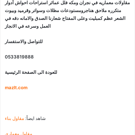
مقاولات معماريه في نجران ومكه فلل عمائر استراحات احواش أدوار
متكرره ملاحق هناجرومستودعات مظلات وسواتر وقرميد وبيوت
الشعر عظم كمبليت وعلى المفتاح شعارنا الصدق والامانه دقه في
العمل وسرعه في الانجاز
للتواصل والاستفسار
0533819888
للعودة الى الصفحة الرئيسية
mazlt.com
شاهد ايضاً:
مقاول بناء
مقاول معماري