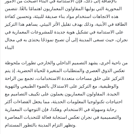
بالإضافة إلى ذلك، فإن الاستدامة في البناء أصبحت من الأمور
المحورية التي يوليها المقاولون المعماريون اهتمامًا بالغًا. تتضمن
هذه الاتجاهات استخدام مواد بناء صديقة للبيئة، وتحسين كفاءة
الطاقة في الأبنية، وذلك بهدف تقليل الأثر البيئي. يساهم هذا التركيز
على الاستدامة في تشكيل هوية جديدة للمشروعات المعمارية في
نجران، حيث تسعى المدينة إلى أن تصبح نموذجًا يحتذى به في مجال
البناء
من ناحية أخرى، يشهد التصميم الداخلي والخارجي تطورات ملحوظة
تعكس الذوق العصري والمتطلبات المتغيرة للحياة الحضرية. إذ يتم
التركيز على خلق مساحات متعددة الاستخدامات، تجمع بين الراحة
والوظيفية، مع التركيز على الاستدلال بالضوء الطبيعي والتهوية
الجيدة. المقاولون المعماريون يعملون على تكييف التصاميم مع
احتياجات تكنولوجيا المعلومات الحديثة، مما يجعل الفضاءات أكثر
رحابة وسهولة في الاستخدام. وهكذا، فإن التوجهات المعمارية
والتصميمية في نجران تعكس استجابة فعالة للتحديات المعاصرة
وتظهر التزام المدينة بالتطور المستدام.