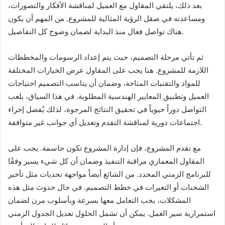
بعد ذلك، يلتقي المقاول مع العميل لمناقشة الأفكار والتصورات،
ومساعدته في صقل الرؤية المثالية للمشروع. من المهم أن يكون
هناك تواصل فعال منذ البداية لضمان وضوح كل التفاصيل.
ثم تأتي مرحلة التصميم، حيث يتم إعداد الرسومات والمخططات
اللازمة للمشروع. هنا يجب على المقاول عرض الخيارات المختلفة
للمواد والتقنيات المتاحة، وضمان أن يناسب التصميم احتياجات
العميل وتطبيق المعايير الهندسية المطلوبة. في هذا السياق، يلعب
التواصل دوراً حيوياً في تحقيق النتائج المرجوة، لذلك يُفضل إجراء
اجتماعات دورية لمناقشة التقدم وتعديل أي جوانب غير متوافقة.
مع تقدم المشروع، فإن إدارة المشروع تكون حاسمة. يجب على
المقاول المعماري مراقبة التنفيذ وضمان أن كل شيء يسير وفقًا
للبرنامج الزمني المحدد. من الشائع أيضاً مواجهة تحديات مثل تأخير
الشحنات أو التغيرات في خطط التصميم. في حال حدوث مثل هذه
المشكلات، يجب التعامل معها بسرعة وبأسلوب مرن لضمان
استمرارية سير العمل. يمكن أن تشمل الحلول تعديل الجدول الزمني