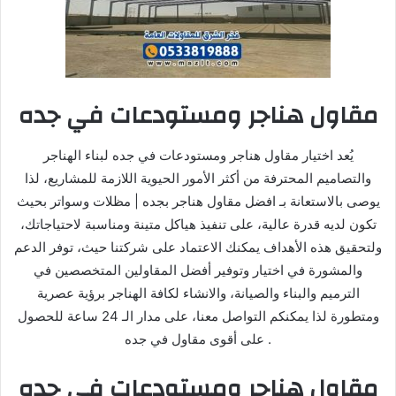
مقاول هناجر ومستودعات في جده
يُعد اختيار مقاول هناجر ومستودعات في جده لبناء الهناجر
والتصاميم المحترفة من أكثر الأمور الحيوية اللازمة للمشاريع، لذا
يوصى بالاستعانة بـ افضل مقاول هناجر بجده | مظلات وسواتر بحيث
تكون لديه قدرة عالية، على تنفيذ هياكل متينة ومناسبة لاحتياجاتك،
ولتحقيق هذه الأهداف يمكنك الاعتماد على شركتنا حيث، توفر الدعم
والمشورة في اختيار وتوفير أفضل المقاولين المتخصصين في
الترميم والبناء والصيانة، والانشاء لكافة الهناجر برؤية عصرية
ومتطورة لذا يمكنكم التواصل معنا، على مدار الـ 24 ساعة للحصول
على أقوى مقاول في جده .
مقاول هناجر ومستودعات في جده