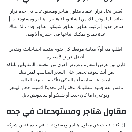
يُعتبر اتخاذ قرار اعتماد مقاول هناجر ومستودعات في جده قرار
صائب لما يوفره لك من انشاء وبناء هناجر | هناجر ومستودعات |
هناجر حديد | تركيب هناجر | هناجر شينكو | هناجر جده ، لذا هناك
عدة نصائح يمكنك اتباعها في اختياره ألا وهى:
اطلب منه أولًا معاينة موقعك كي يقوم بتقييم احتياجاتك، وتقدير
أفضل عرض لأسعاره.
قارن بين عرض أسعاره وعروض أخرى من مختلف المقاولين للتأكد
من أنك سوف تحصل على السعر المناسب لميزانيتك.
ابحث عن سابقة أعماله كي تتأكد من خبرته العالية.
ناقش معه جميع متطلباتك بدقة وأكثر تحديدًا لاسيما حجم الهنجر
ونوعه إذا ما كان حديد أو شينكو أو ساندوتش بانل.
مقاول هناجر ومستودعات في جده
إذا كنت تبحث عن مقاول هناجر ومستودعات في جده فنحن شركة