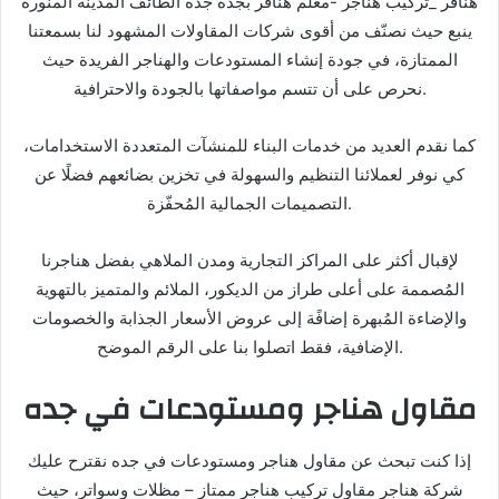
هناقر _تركيب هناجر -معلم هناقر بجده جده الطائف المدينه المنوره
ينبع حيث نصنّف من أقوى شركات المقاولات المشهود لنا بسمعتنا
الممتازة، في جودة إنشاء المستودعات والهناجر الفريدة حيث
نحرص على أن تتسم مواصفاتها بالجودة والاحترافية.
كما نقدم العديد من خدمات البناء للمنشآت المتعددة الاستخدامات،
كي نوفر لعملائنا التنظيم والسهولة في تخزين بضائعهم فضلًا عن
التصميمات الجمالية المُحفّزة.
لإقبال أكثر على المراكز التجارية ومدن الملاهي بفضل هناجرنا
المُصممة على أعلى طراز من الديكور، الملائم والمتميز بالتهوية
والإضاءة المُبهرة إضافًة إلى عروض الأسعار الجذابة والخصومات
الإضافية، فقط اتصلوا بنا على الرقم الموضح.
مقاول هناجر ومستودعات في جده
إذا كنت تبحث عن مقاول هناجر ومستودعات في جده نقترح عليك
شركة هناجر مقاول تركيب هناجر ممتاز – مظلات وسواتر، حيث