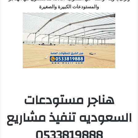
والمستودعات الكبيرة والصغيرة
هناجر مستودعات
السعوديه تنفيذ مشاريع
0533819888