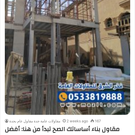
167
2 weeks ago
مقاولات عامة جدة مقاول عام بجدة
مقاول بناء أساساتك الصح تبدأ من هنا: أفضل