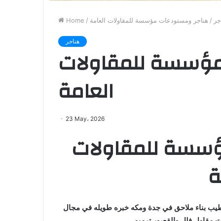
جر
/
هناجر ومستودعات مؤسسة للمقاولات العامة
/
Home
هناجر
مؤسسة للمقاولات
العامة
23 May، 2026
ؤسسة للمقاولات
ة
طيب بناء ملاحق في جدة ومكه خبره طويله في مجال
ات مقاول فلل والقصور ترميم