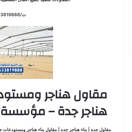
ت/0533819888
مقاول هناجر ومستود
هناجر جدة – مؤسسة 
مقاول جده | بناء هناجر جده | مقاول بناء هناجر ومستودعات 