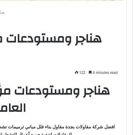
هنا
هناجر ومستودعات 
122
4 minutes read
هناجر ومستودعات م
العام
افضل شركة مقاولات بجدة مقاول بناء فلل مباني ترميمات تش
المقاولات لتنفيذ جميع أعمال التشطيب